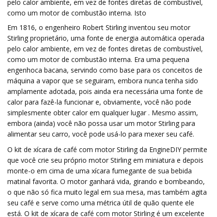
pelo calor ambiente, em vez de fontes diretas de combustível,
como um motor de combustão interna. Isto
Em 1816, o engenheiro Robert Stirling inventou seu motor
Stirling proprietário, uma fonte de energia automática operada
pelo calor ambiente, em vez de fontes diretas de combustível,
como um motor de combustão interna. Era uma pequena
engenhoca bacana, servindo como base para os conceitos de
máquina a vapor que se seguiram, embora nunca tenha sido
amplamente adotada, pois ainda era necessária uma fonte de
calor para fazê-la funcionar e, obviamente, você não pode
simplesmente obter calor em qualquer lugar . Mesmo assim,
embora (ainda) você não possa usar um motor Stirling para
alimentar seu carro, você pode usá-lo para mexer seu café.
O kit de xícara de café com motor Stirling da EngineDIY permite
que você crie seu próprio motor Stirling em miniatura e depois
monte-o em cima de uma xícara fumegante de sua bebida
matinal favorita. O motor ganhará vida, girando e bombeando,
o que não só fica muito legal em sua mesa, mas também agita
seu café e serve como uma métrica útil de quão quente ele
está. O kit de xícara de café com motor Stirling é um excelente