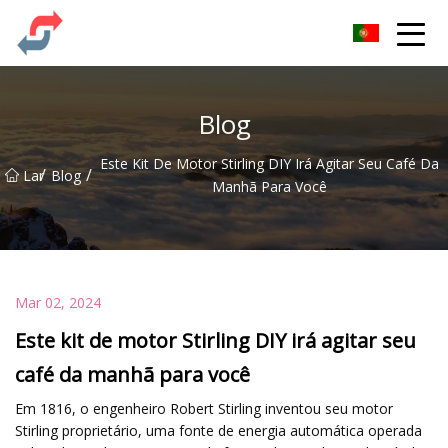
Festa Co., Ltd
Blog
Este Kit De Motor Stirling DIY Irá Agitar Seu Café Da
/
/
Lar
Blog
Manhã Para Você
Mar 02, 2024
Este kit de motor Stirling DIY irá agitar seu
café da manhã para você
Em 1816, o engenheiro Robert Stirling inventou seu motor
Stirling proprietário, uma fonte de energia automática operada